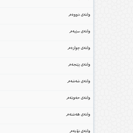
وانەی دووەم
وانەی سێیەم
وانەی چوارەم
وانەی پێنجەم
وانەی شەشەم
وانەی حەوتەم
وانەی هەشتەم
وانەی نۆیەم