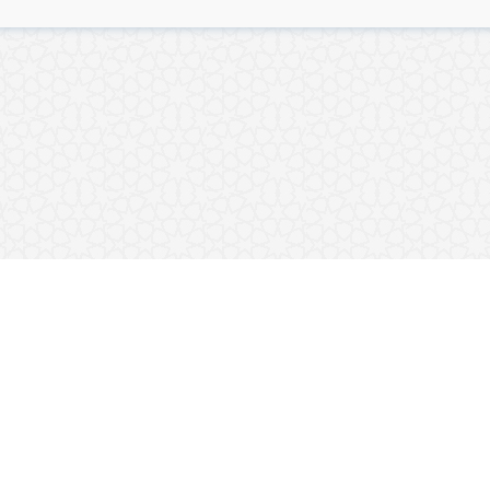
ورئان
نوسراوەکان
وانە شەرعیەکان
کتێبخانەی دەنگی
قەڵای مسوڵمان
وێژکردن
وەڵامی پرسیارەکان
کاتەکانی بانگ
ریعەت
بانگەوازمان
پەیوەندی