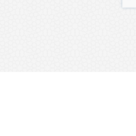
٧١٠
ژمارەی بابەتەکان:
٥٥٩٠
ژمارەی دەنگەکان:
٣١٩
ژمارەی کتێبەکان: