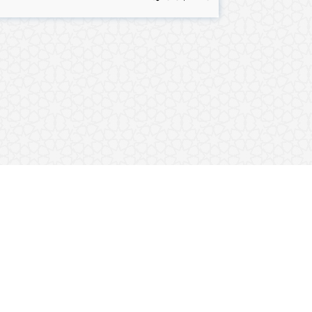
تەفسیری ق
کتێبخانە
چۆنیەتی ن
فیقهی شە