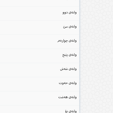
وانەی دوو
وانەی سێ
وانەی چوارەم
وانەی پێنج
وانەی شەش
وانەی حەوت
وانەی هەشت
وانەی نۆ