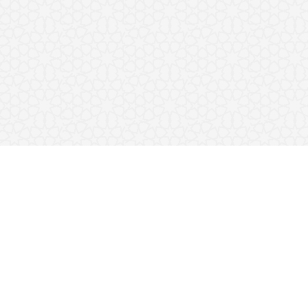
تەفسیری قورئان
نوسراوەکان
وانە شەرعیەکان
کتێبخانە
کتێبخانەی دەنگی
قەڵای مسوڵمان