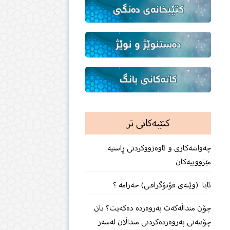
کتێبەکانی تر
چەواشەكاری و ئاوەژووكردنی ڕاستیە
مێژووییەكان
ئایا (وێنەی فۆتۆگرافـی) حەرامە ؟
چۆن منداڵەكەت پەروەردە دەكەیت؟ یان
چۆنیەتی پەروەردەكردنی منداڵان لەسەر