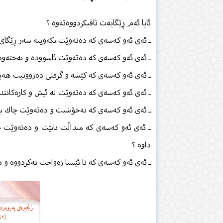
ئایا ئەم ڕێگایەت تاقیكردووەتەوە ؟
ـ ئەی ئەو كەسەی كە دەتەوێت بكەویتە سەر ڕێگای ڕ
ـ ئەی ئەو كەسەی كە دەتەوێت ئاسوودە و بەختەوەر 
ـ ئەی ئەو كەسەی كە كێشە و گرفتی دەروونیت هەیە
ـ ئەی ئەو كەسەی كە دەتەوێت لە ئیش و كارەكانتدا
ـ ئەی ئەو كەسەی كە نەخۆشیت و دەتەوێت چاك بیتە
ـ ئەی ئەو كەسەی كە منداڵت نابێت و دەتەوێت چا
داوە ؟
ـ ئەی ئەو كەسەی كە تا ئێستا زەواجت نەكردووە و د