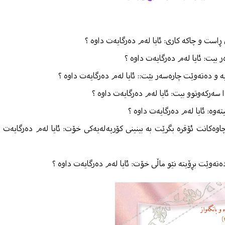
است و چاكە كاری: ئایا لەم دەرگایەت داوە ؟
بیت: ئایا لەم دەرگایەت داوە ؟
 و دەتەوێت چارەسەر بێت:: ئایا لەم دەرگایەت داوە ؟
 سەركەوتوو بیت: ئایا لەم دەرگایەت داوە ؟
وە: ئایا لەم دەرگایەت داوە ؟
وەكانت ئۆقرە بگرێت بە بینینی كۆرپەلەیەكی خۆت: ئایا لەم دەرگایەت
ەتەوێت بڕۆیتە نێو ماڵی خۆت: ئایا لەم دەرگایەت داوە ؟