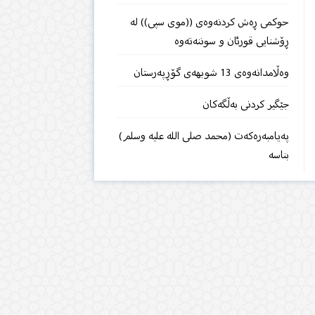
حوكمی ڕەش كردنەوەی ((موی سپی)) لە
ڕۆشنایی قورئان و سوننەتەوە
وەڵامدانەوەی 13 شوبهەی گۆڕپەرستان
جێگیر كردنی بەڵگەكان
پەیامبەرەکەت (محمد صلى الله علیه وسلم)
بناسە