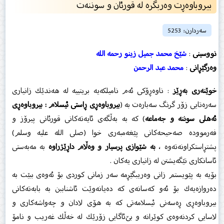
بیروباوەڕت وەربگرە لە قورئان و سوننەت
سەردارن: 5253
نووسینی
:
شێخ محمد جمیل زینو رحمه الله
وەرگێڕانی
:
محمد عبد الرحمن
خوێنەری بەڕێز
: ناوەڕۆكی ئەم نامیلكەیە بریتییە لە هەندێك زانیاری
سەرەتایی زۆر گرنگ سەبارەت بە (
بیروباوەڕی ڕاستی ئیسلام : بیروباوەڕی
ئەهلی سوننە و جەماعە
) كە بە بەڵگەی ئایەتەكانی قورئانی پیرۆز و
فەرموودە صەحیحەكانی پێغەمبەری خوا (صلى الله علیه وسلم)
پشتڕاستكراونەتەوە ،
بە شێوازی پرسیار و وەڵام داڕێژراوە
بە مەبەستی
ئاسانكاری تێگەیشتن لە زانیاری یەكان .
بۆیە بە پێویستم زانی وەریبگێڕمە سەر زمانی كوردی بۆ ئەوەی ببێت بە
دەروازەیەك بۆ ئەو كەسانەی كە دەیانەوێت ئاشناببن بە بابەتەكانی
بیروباوەڕی ڕەسەنی ئیسلامەتی كە بە هۆی لادان و چەواشەكاری و
لاسایی كردنەوەی كوێرانە و بێ‌ئاگایی زۆرێك لە خەڵك غەریب و نامۆ