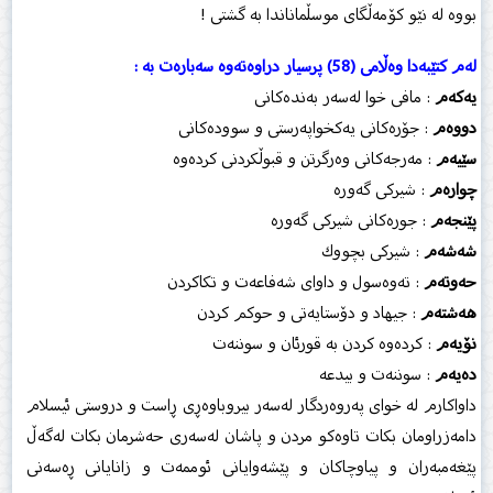
بووە لە نێو كۆمەڵگای موسڵماناندا بە گشتی !
لەم کتێبەدا وەڵامى (58) پرسیار دراوەتەوە سەبارەت بە :
یەکەم
: مافی خوا لەسەر بەندەكانی
دووەم
: جۆرەكانی یەكخواپەرستی و سوودەكانی
سێیەم
: مەرجەكانی وەرگرتن و قبوڵكردنی كردەوە
چوارەم
: شیركی گەورە
پێنجەم
: جورەكانی شیركی گەورە
شەشەم
: شیركی بچووك
حەوتەم
: تەوەسول و داوای شەفاعەت و تكاكردن
هەشتەم
: جیهاد و دۆستایەتی و حوكم كردن
نۆیەم
: كردەوە كردن بە قورئان و سوننەت
دەیەم
: سوننەت و بیدعە
داواكارم لە خوای پەروەردگار لەسەر بیروباوەڕی ڕاست و دروستی ئیسلام
دامەزراومان بكات تاوەكو مردن و پاشان لەسەری حەشرمان بكات لەگەڵ
پێغەمبەران و پیاوچاكان و پێشەوایانی ئوممەت و زانایانی ڕەسەنی