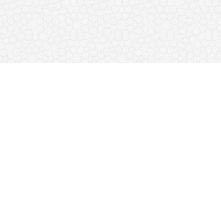
تەفسیری قورئان
نوسراوەکان
وانە شەرعیەکان
کتێبخانە
کتێبخانەی دەنگی
قەڵای مسوڵمان
چۆنیەتی نوێژکردن
وەڵامی پرسیارەکان
کاتەکانی بانگ
فیقهی شەریعەت
بانگەوازمان
پەیوەندی