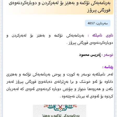
بەرنامەیەكی تۆكمە و بەهێز بۆ لەبەركردن و دوبارەكردنەوەی
قورئانی پیرۆز
سەردارن: 4057
ناوى نامیلکە :
بەرنامەیەكی تۆكمە و بەهێز بۆ لەبەركردن و
دوبارەكردنەوەی قورئانی پیرۆز .
نوسەر :
إدریس محمود
پێناسە :
لەم نامیلکەیە نوسەر بە کورت و پوختى بەرنامەیەکی تۆکمە و بەهێزی
داناوە بۆ ئەو خوشک و برا بەڕێزانەى دەیانەوێ قورئانی پیرۆز لەبەر
بکەن و هەروەها شێواز و چۆنێتى دوبارە کردنەوەى ئەوەى کە لەبەریان
کردوە بۆ ئەوەى لە بیریان نەچێتەوە .