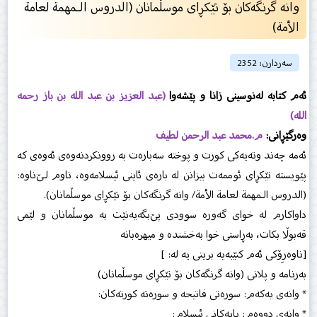
وانە گرنگەكان بۆ تێكڕای موسڵمانان (الدروس الـمهمة لعامة
الأمة)
سەردارن: 2352
ئەم کتابە لەنوسینی زانا و پێشەوا
(عبد العزيز بن عبد الله بن باز رحمه
الله)
وەرگێڕانی:
م.محمد عبد الرحمن لطیف
ئەمە چەند وتەیەكی كورت و پوختە سەبارەت بە روونكردنەوەی ئەوەی كە
پێویستە تێكڕای ئوممەت بیزانن لە بارەی ئاینی ئیسلامەوە، ناوم لـێ‌ناوە:
(الدروس الـمهمة لعامة الأمة/ وانە گرنگەكان بۆ تێكڕای موسڵمانان).
داواكارم لە خوای گەورە سوودی پێ‌بگەیەنێت بە موسڵمانان و لێمی
قەبوڵا بكات، بەڕاستی خوا بەخشندە و میهرەبانە
[ناوەرِۆكی ئەم كتێبەیە بریتی یە لە: ]
بەرنامە و پلانی (وانە گرنگەكان بۆ تێكڕای موسڵمانان)
* وانەی یەكەم: سورەتی فاتیحە و سورەتە كورتەكان:
* وانەی دووەم: پایەكانی ئیسلام: