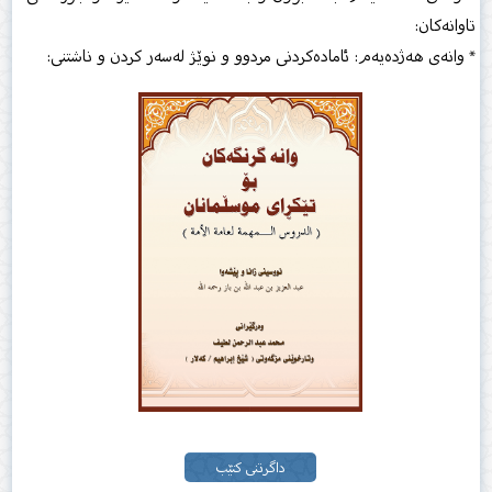
تاوانەكان:
* وانەی هەژدەیەم: ئامادەكردنی مردوو و نوێژ لەسەر كردن و ناشتنی:
داگرتنی کتێب