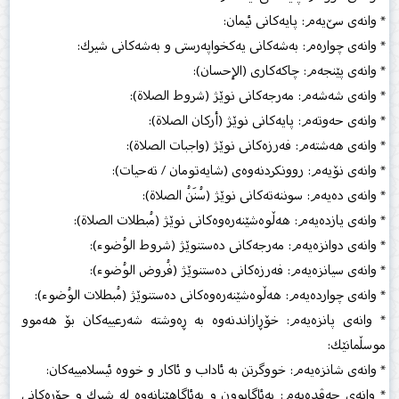
* وانەی سێ‌یەم: پایەكانی ئیمان:
* وانەی چوارەم: بەشەكانی یەكخواپەرستی و بەشەكانی شیرك:
* وانەی پێنجەم: چاكەكاری (الإحسان):
* وانەی شەشەم: مەرجەكانی نوێژ (شروط الصلاة):
* وانەی حەوتەم: پایەكانی نوێژ (أركان الصلاة):
* وانەی هەشتەم: فەرزەكانی نوێژ (واجبات الصلاة):
* وانەی نۆیەم: روونكردنەوەی (شایەتومان / تەحیات):
* وانەی دەیەم: سوننەتەكانی نوێژ (سُنَنُ الصلاة):
* وانەی یازدەیەم: هەڵوەشێنەرەوەكانی نوێژ (مُبطلات الصلاة):
* وانەی دوانزەیەم: مەرجەكانی دەستنوێژ (شروط الوُضوء):
* وانەی سیانزەیەم: فەرزەكانی دەستنوێژ (فُروض الوُضوء):
* وانەی چواردەیەم: هەڵوەشێنەرەوەكانی دەستنوێژ (مُبطلات الوُضوء):
* وانەی پانزەیەم: خۆڕازاندنەوە بە ڕەوشتە شەرعییەكان بۆ هەموو
موسڵمانێك:
* وانەی شانزەیەم: خووگرتن بە ئاداب و ئاكار و خووە ئیسلامییەكان:
* وانەی حەڤدەیەم: بەئاگابوون و بەئاگاهێنانەوە لە شیرك و جۆرەكانی