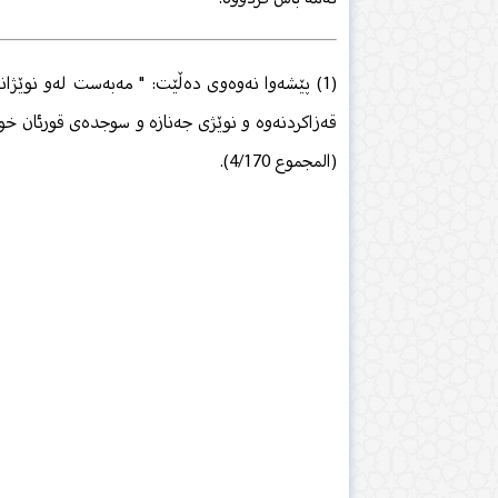
(1) پێشەوا نەوەوی دەڵێت: " مەبەست لەو نوێژا
قەزاكردنەوە و نوێژی جەنازە و سوجدەی قورئان خو
(المجموع 4/170).