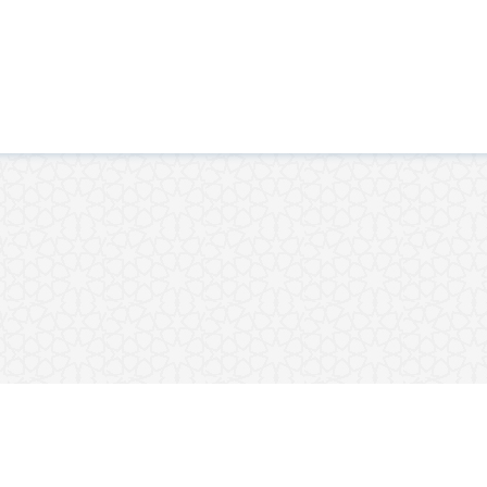
ورئان
نوسراوەکان
وانە شەرعیەکان