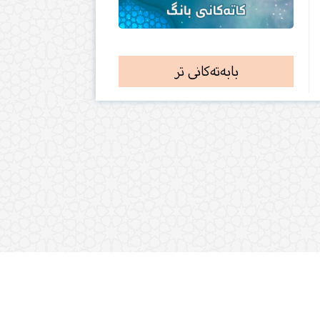
بابەتەکانی تر
٧١٠
ژمارەی بابەتەکان: