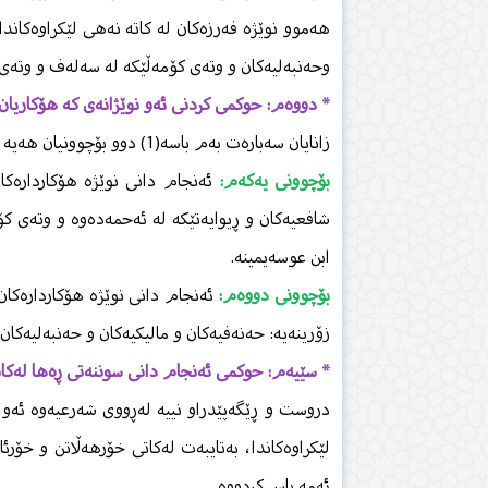
هەموو نوێژە فەرزەكان لە كاتە نەهی لێكراوەكاند
وحەنبەلیەكان و وتەی كۆمەڵێكە لە سەلەف و وتەی پ
* دووەم: حوكمی كردنی ئەو نوێژانەی كە هۆكاریان 
زانایان سەبارەت بەم باسە(1) دوو بۆچوونیان هەیە و ڕاجیاوازن:
بۆچوونی یەكەم:
ئەنجام دانی نوێژە هۆكاردارەك
شافعیەكان و ڕیوایەتێكە لە ئەحمەدەوە و وتەی كۆم
ابن عوسەیمینە.
بۆچوونی دووەم:
ئەنجام دانی نوێژە هۆكاردارەكان
زۆرینەیە: حەنەفیەكان و مالیكیەكان و حەنبەلیەكان.
* سێیەم: حوكمی ئەنجام دانی سوننەتی ڕەها لەكاتە
دروست و ڕێگەپێدراو نییە لەڕووی شەرعیەوە ئەو ن
لێكراوەكاندا، بەتایبەت لەكاتی خۆرهەڵاتن و خۆرئا
ئەمە باس كردووە.