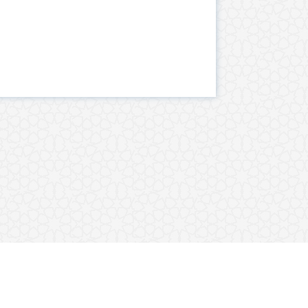
تەفسیری ق