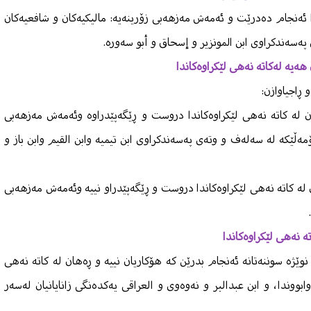
ا ئەنجام دەدرێت و ئەمەش مەزهەبی زۆرینەیە: مالیكیەكان و شافعیەكان
ەسەندكراوی ابن المونزیر و إسحاق و أبو سەورە.
هەیە لەكاتە نەهی لێكراوەكاندا
ان لە كاتە نەهی لێكراوەكاندا دروست و ڕێگەپێدراوە وئەمەش مەزهەبی
ەڵێكە لە سەلەف و وتەی پەسەندكراوی ابن تیمیە وابن القیم وابن باز و
 لە كاتە نەهی لێكراوەكاندا دروست و ڕێگەپێدراو نییە وئەمەش مەزهەبی
 نەهی لێكراوەكاندا
وێژە سوننەتانە ئەنجام بدرێن كە هۆكاریان نییە و ڕەهان لە كاتە نەهی
وابووندا، و ابن عبدالبر و نەوەوی و العراقی یەكدەنگی زانایانیان لەسەر