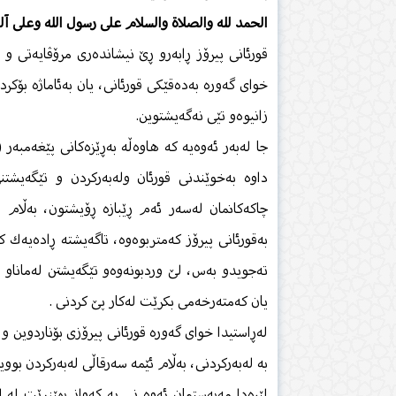
الحمد لله والصلاة والسلام على رسول الله وعلى آل
قورئانی پیرۆز ڕابەرو ڕێ نیشاندەری مرۆڤایەتی و
خوای گەورە بەدەقێكی قورئانی، یان بەئاماژە بۆكردن
زانیوەو تێی نەگەیشتوین.
جا لەبەر ئەوەیە كە هاوەڵە بەڕێزەكانی پێغەمبەر 
داوە بەخوێندنی قورئان ولەبەركردن و تێگەیشت
چاكەكانمان لەسەر ئەم ڕێبازە ڕۆیشتون، بەڵام ل
بەقورئانی پیرۆز كەمتربوەوە، تاگەیشتە ڕادەیەك 
تەجویدو بەس، لێ وردبونەوەو تێگەیشتن لەماناو 
یان كەمتەرخەمی بكرێت لەكار پێ كردنی .
لەڕاستیدا خوای گەورە قورئانی پیرۆزی بۆناردوین و
بە لەبەركردنی، بەڵام ئێمە سەرقاڵی لەبەركردن بووین
لێرەدا مەبەستمان ئەوە نی یە كەواز بهێنرێت لە