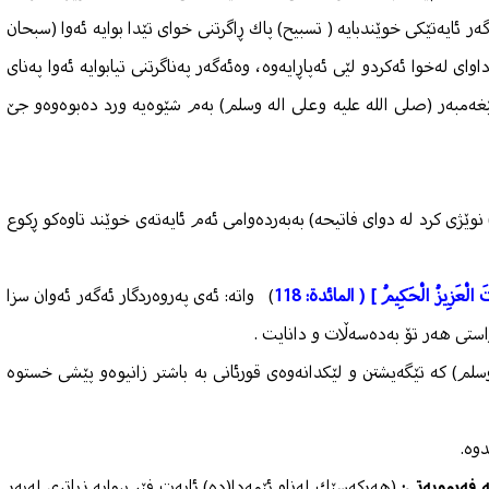
ر ئایەتێكی خوێندبایە ( تسبیح) پاك ڕاگرتنی خوای تێدا بوایە ئەوا (سبحان
اوای لەخوا ئەكردو لێی ئەپاڕایەوە، وەئەگەر پەناگرتنی تیابوایە ئەوا پەنای
گرت)(صحيح الجامع الصغير: 2/ 4782).، پێغەمبەر (صلى الله عليه وعلى اله وسلم) بەم شێوەیە ورد دەبوەوەو جێ‌
نوێژی كرد لە دوای فاتیحە) بەبەردەوامی ئەم ئایەتەی خوێند تاوەكو ڕكوع
َنتَ الْعَزِيزُ الْحَكِيمُ ] ( المائدة: 118
) واتە: ئەی پەروەردگار ئەگەر ئەوان سزا
ستی هەر تۆ بەدەسەڵات و دانایت .
سلم) كە تێگەیشتن و لێكدانەوەی قورئانی بە باشتر زانیوەو پێشی خستوە
دوە.
ە فەرمویەتی:
(هەركەسێك لەناو ئێمەدا(دە) ئایەت فێر ببوایە زیاتری لەبەر