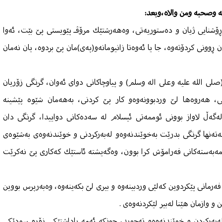
ه وصحبه ومن والاه،وبعد:
 ڕۆشنایی ژیان و دەستوریەتی، وەهەرشتێك مرۆڤـ پێویستی پێ بێت، ئەوا
 ڕوونی كردۆتەوە، جا یا ئەوەتا زانیومانەو(پەی)مان پێ بردوە، یان نەمان
(صلى الله عليه وعلى اله وسلم) و پیاوچاكانی دوای ئەوان، گرنگی زۆریان
نی، هەروەها لێ وردبوونەوەو كار پێ كردنی، بەهەمان شێوە پێشینە
ەگەڵ لاواز بوونی ئوممەتی ئیسلام لە سەدەكانی دواییدا، گرنگی دان
كەتەنها گرنگی بدرێت بەخوێندنەوەو لەبەركردنی و خوێندنەوەی بەشێوەی
مەبەستەكانی فەرامۆش كرا بوون، وەگەیشتە ئاستێك كەكاری پێ نەكرێت
 فەرمانی پێكردوین كەلێی وردبینەوە و بیری لێ بكەینەوە، وەبەرپرس بووین
 و وازمان هێنا لەبیر لێكردنەوەی .
 لەبەركردن و خوێندنەوەو تەجوید، چونكە ئەمە پاداشتێكی زۆرو سودێكی