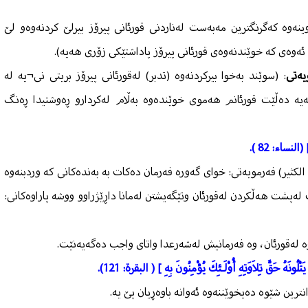
ینەوە كەگرنگترین مەبەست لەناردنی قورئانی پیرۆز بیرلێ كردنەوەو لێ
ئەوەی كە خوێندنەوەی قورئانی پیرۆز پاداشتێكی زۆری هەیە).
یەتی
: (سوێند بەخوا بیركردنەوە (تدبر) لەقورئانی پیرۆز بریتی نی¬یە لە
ەیە دەڵێت قورئانم هەموی خوێندەوە بەڵام لەكردارو ڕەوشتیدا ڕەنگ
] (النساء: 82 ).
بن الكثير) فەرمویەتی: خوای گەورە فەرمان دەكات بە بەندەكانی كە وردبنەوە
 لەپشت هەڵكردن لەقورئان وتێگەیشتن لەمانا داڕێژراوو ووشە پاراوەكانی:
وە لەقورئان، وە فەرمانیش لەشەرعدا واتای واجب دەگەیەنێت.
تْلُونَهُ حَقَّ تِلاَوَتِهِ أُوْلَـئِكَ يُؤْمِنُونَ بِهِ ] ( البقرة: 121).
انترین شێوە دەیخوێننەوە ئەوانە باوەڕیان پێ یە.