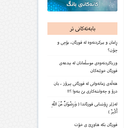
بابەتەکانی تر
ڕامان و بیركردنەوە لە قورئان، بۆچی و
چۆن؟
وریاكردنه‌وه‌ى موسڵمانان له‌ بیدعه‌ى
قورئان خوێنه‌كان
هەڵەی زمانەوانی لە قورئانی پیرۆز ، یان
درۆ و چەواشەكاری بێ‌ بنەوا ؟!!
لەژێر ڕۆشنایی قورئاندا ( وَرِضْوَانٌ مِّنَ اللّهِ
أَكْبَرُ )
قورئان بكه‌ هاوڕێ ی خۆت