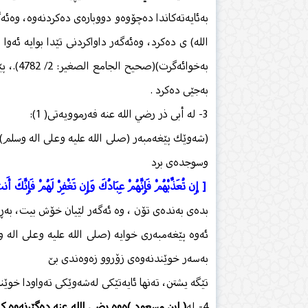
بەئایەتەكاندا دەچۆوەو دووبارەی دەكردنەوە، وەئەگە
الله) ی دەكرد، وەئەگەر داواكردنی تێدا بوایە ئەوا د
بەخوائە
بەجێی دەكرد .
3- لە أبی ذر رضي الله عنه فەرموویەتی( 1):
(شەوێك پێغەمبەر (صلى الله عليه وعلى اله وسلم) 
وسوجدەی برد
[ إِن تُعَذِّبْهُمْ فَإِنَّهُمْ عِبَادُكَ وَإِن تَغْفِرْ لَهُمْ فَإِنَّكَ أ
بدەی بەندەی تۆن ، وە ئەگەر لێیان خۆش بیت، بەڕا
ئەوە پێغەمبەری خوایە (صلى الله عليه وعلى اله و
بەسەر خوێندنەوەی زۆروو زەوەندی بێ
تێگە یشتن، تەنها ئایەتێكی لەشەوێكی تەواودا خوێن
4- لە
( إبن مسعود )ەوە رضي الله عنه دەگێڕنەوە ك