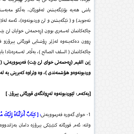
باشی هەیە بۆتێگەیشتن لەقورئان، بەڵكو مەبەس
تەجوید) و ( تێگەیشتن و لێ وردبونەوە)، ئەمە لەل
چاكەكانمان لەسەری بوون (ڕەحمەتی خوایان لێ بێت)
ڕوون دەكەینەوە لەژێر ڕۆشنایی قورئانی پیرۆزو 
چاكەكانمان ( السلف الصالح )، بەڵام لەسەرەتادا باب
إ
بن القیم (ڕەحمەتی خوای لێ بێت) فەرموویەتی: ( چ
وردبونەوەو هۆشمەندی )، وە وتراوە كەبریتی یە لە
[یەكەم: لێوردبونەوە لەڕوانگەی قورئانی پیرۆز. ]
1- خوای گەورە فەرموویەتی
: [ كِتَابٌ أَنزَلْنَاهُ إِلَيْكَ مُبَ
واتە: ئەم قورئانە كتێبێكی پیرۆزە دامان بەزاندوو