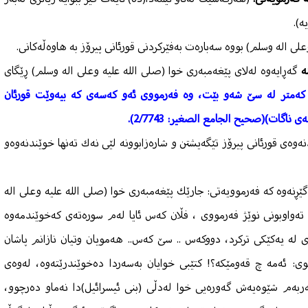
ە).
على اله وسلم) بووە سەبارەت بەفێركردنی قورئانی پیرۆز بە هاوەڵەكانی.
ه
گەڕایەوە لەلای پێغەمبەری خوا (صلى الله عليه وعلى اله وسلم) ڕێگای
كەمتر لە سێ شەو بێت، وە فەرمووی ئەو كەسەی كە بیەوێت قورئان
اگات)(صحيح الجامع الصغير: 2/7743).
وەی قورئانی پیرۆز تێگەیشتن و شارەزابوونە لێی نەك تەنها خوێندنەوەو
ڕنەوە كە فەرموویەتی: جارێك پێغەمبەری خوا (صلى الله عليه وعلى اله
 تەواوبونی نوێژ فەرمووی ، فڵان كەس ئایا لەم سورەتەی كەخوێندمەوە
ری لە یەكێكی تركرد، دووكەس .. سێ كەس.. هەمویان وتیان نازانم پاشان
وی: ئەمە چ قەومێكە؟! كتێبی خوایان بەسەردا دەخوێندرێتەوە، لەوەی
ەربەم شێوەیەش گەورەیی خوا لەدڵی (بنی ئیسرائیل)دا نەماو دەرچوو،