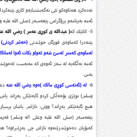
نەدەكرد هەتاوەكو تێی نەگەیشتبایەو كاری پێنەكردای
ئەمە بەرنامەو پرۆگرامی پێغەمبەر (صلى الله عليه و
5- كاتێك كە
( عبدالله ی كوڕی عەمر ) رضي الله عن
پێنەدرا كەماوەی قورئان خوێندنی
(خەتم كردنی) 
لەماوەی كەمتر لەسێ‌ شەو تەواو بكات ئەوا لەماناكەی ن
ئەمە بەڵگەیە لە سەر ئەوەی كە مەبەست لەخوێندنە
بەس.
6-
لە (ئەنەسی كوڕی مالك )ەوە رضي الله عنه
دەگێ
وسلم) نوێژی بۆخەڵكی كردو ئایەتێكی پەڕاند پاش
هیچ ئایەتێكم پەڕاند؟ ووتی: نازانم. پاشان پرسیا
پێغەمبەر (صلى الله عليه وعلى اله وسلم) فەرم
كەبۆیان دەخوێندرێتەوە نازانن چی پەڕێنراوە؟ ه