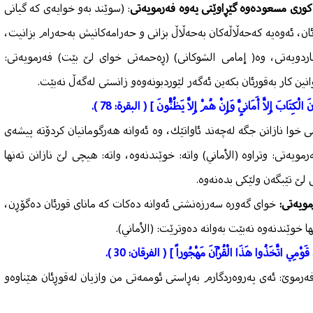
ی كوری مسعودەوە گێڕاوێتی یەوە فەرمویەتی
: (سوێند بەو خوایەی كە گیانی
ن، ئەوەیە كەحەڵاڵەكان بەحەڵاڵ بزانی و حەرامەكانیش بەحەرام بزانیت،
ردویەتی، وە( إمامی الشوكانی) (ڕەحمەتی خوای لێ بێت) فەرمویەتی:
انین كار بەقورئان بكەین ئەگەر لێوردبونەوەو زانستی لەگەڵ نەبێت.
َ الْكِتَابَ إِلاَّ أَمَانِيَّ وَإِنْ هُمْ إِلاَّ يَظُنُّونَ ] ( البقرة: 78 ).
ی خوا نازانن جگە لەچەند ئاواتێك، وە ئەوانە هەرگومانیان كردۆتە پیشەی
ویەتی: وتراوە (الأماني) واتە: خوێندنەوە، واتە: هیچی لێ نازانن تەنها
لێ تێبگەن ولێكی بدەنەوە.
مویەتی:
خوای گەورە سەرزەنشتی ئەوانە دەكات كە مانای قورئان دەگۆڕن،
ا خوێندنەوە نەبێت بەوانە دەوترێت: (الأماني).
 قَوْمِي اتَّخَذُوا هَذَا الْقُرْآنَ مَهْجُوراً ] ( الفرقان: 30 ).
فەرموێ‌: ئەی پەروەردگارم بەڕاستی ئوممەتی من وازیان لەقوڕئان هێناوەو