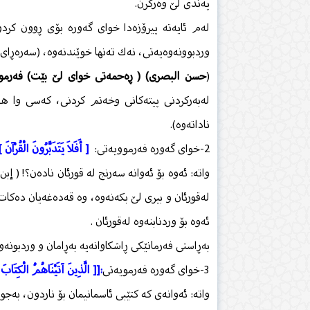
پەندی لێ وەرگرن.
لەم ئایەتە پیرۆزەدا خوای گەورە بۆی ڕوون كردو
وردبوونەوەیەتی، نەك تەنها خوێندنەوە، (سەرەڕای 
(
حسن البصری) ( ڕەحمەتی خوای لێ بێت) فەرمو
لەبەركردنی پیتەكانی وخەتم كردنی، كەسی وا ه
ناداتەوە).
2-خوای گەورە فەرموویەتی:
[ أَفَلاَ يَتَدَبَّرُونَ الْقُرْآنَ 
واتە: ئەوە بۆ ئەوانە سەرنج لە قورئان نادەن؟! ( إ
لەقورئان و بیری لێ بكەنەوە، وە قەدەغەیان دەكات
ئەوە بۆ وردنابنەوە لەقورئان .
بەڕاستی فەرمانێكی ڕاشكاوانەیە بەڕامان و وردبونە
3-خوای گەورە فەرمویەتی
:[[ الَّذِينَ آتَيْنَاهُمُ الْكِتَابَ يَ
واتە: ئەوانەی كە كتێبی ئاسمانیمان بۆ ناردون، بەجو