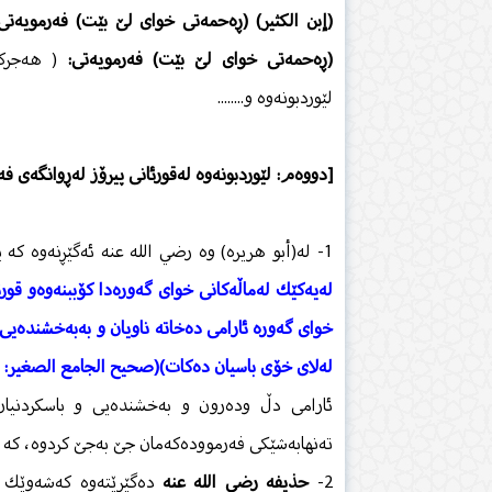
(إبن الكثیر) (ڕەحمەتی خوای لێ بێت) فەرمویەتی
(ڕەحمەتی خوای لێ بێت) فەرمویەتی:
( هەجركرد
لێوردبونەوە و........
[دووەم: لێوردبونەوە لەقورئانی پیرۆز لەڕوانگەی فە
1- لە(أبو هریرە) وە رضي الله عنه ئەگێڕنەوە كە پێغەمبەر (صلى الله عليه وعلى اله وسلم) فەرمویەتی:
لەیەكێك لەماڵەكانی خوای گەورەدا كۆببنەوەو قورئا
خوای گەورە ئارامی دەخاتە ناویان و بەبەخشندەیی
لەلای خۆی باسیان دەكات)(صحيح الجامع الصغير: 2/ 5509).
ئارامی دڵ ودەرون و بەخشندەیی و باسكردنیان 
تەنهابەشێكی فەرموودەكەمان جێ‌ بەجێ‌ كردوە، كە
2-
حذیفه رضي الله عنه
دەگێڕێتەوە كەشەوێك لە