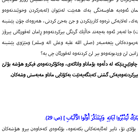
تمان ئەوەیە هاوسەنگی یەك هەبێت لەنێوان (لەبەركردن وخوێندنەوەو
ایەك، لەلایەكی ترەوە كارپێكردن و جێ بەجێ كردنی، هەروەك چۆن پێشینە
 جا لەبەر ئەوە بەچەند خاڵێك گرنگی بیركردنەوەو ڕامان لەقورئانی پیرۆز
فەرمودەكانی پێغەمبەر (صلى الله عليه وعلى اله وسلم) ومێژوی پێشینە
زانین لێ وردبونەوەو بیر لێ كردنەوە لەقورئان چی یە؟
اوتێبڕینێكە لە دڵەوە بۆماناو واتاكەی، وەكۆكردنەوەی فیكرو هۆشە بۆلێ
بیركردنەوەیەكی گشتی كەبتگەیەنێت بەكۆتایی ماناو مەبەستی وشەكان.
ارَكٌ لِّيَدَّبَّرُوا آيَاتِهِ وَلِيَتَذَكَّرَ أُوْلُوا الْأَلْبَابِ ] (ص: 29)
.
ە بۆلای تۆ، تابیر لەئایەتەكانی بكەنەوە، بۆئەوەی كەخاوەن بیرو هۆشەكان