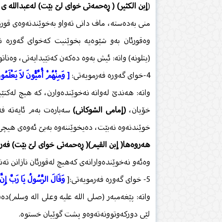
(
إبن الكثیر) ( ڕەحمەتی خوای لێ بێت) لەعبدالله 
منی بەدەستە، ماف دانی تەواو بەخوێندنەوەی قورئا
وەقورئان بەو شێوەیە بخوێنیت كەخوای گەورە نا
(یتلونه) واتە: ئیش بەوە دەكەن كەتێیدایەتی، وەناتو
4-خوای گەورە فەرمویەتی:
[ وَمِنْهُمْ أُمِّيُّونَ لاَ يَعْلَمُون
واتە: هەندێ‌ لەوانە نەخوێندەوارن، كە هیچ لەكتێب
خۆیان،
(إمامی الشوكانی)
سەبارەت بەم ئایەتە فەرم
خوێندنەوە نەبێت، دەیخوێننەوە بەبێ ئەوەی هیچی 
هەروەها( إبن القیم)( ڕەحمەتی خوای لێ بێت) فەر
وەئەو نەخوێندەوارانەی كەهیچ لەقورئان نازانن تەنه
5- خوای گەورە فەرمویەتی:[
وَقَالَ الرَّسُولُ يَا رَبِّ إِنَّ
واتە: پێغەمبەر (صلى الله عليه وعلى اله وسلم)دە
لێی دوركەوتوونەتەوەو پشت گوێیان خستوە.