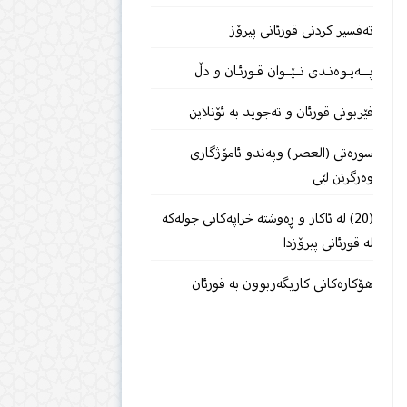
تەفسیر كردنی قورئانی پیرۆز
پـــەیـوەنـدی نــێــوان قـورئـان و دڵ
فێربونى قورئان و تەجوید بە ئۆنلاین
سورەتی (العصر) وپەندو ئامۆژگاری
وەرگرتن لێی
(20) لە ئاکار و ڕەوشتە خراپەکانی جولەکە
لە قورئانی پیرۆزدا
هۆكارەكانی كاریگەربوون بە قورئان