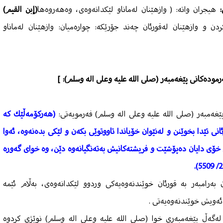
:
هیجران واتە: ( وازهێنان لەماناو لێكدانەوەی، وەهەروەها
(إبن القیم)
ن و وازهێنان لەقورئان چەند جۆرێكە: چوارەمیان: وازهێنان لەماناو
رمودەكانی پێغەمبەر (صلى الله عليه وعلى اله وسلم): ]
(هەركۆمەڵێك كە
نی تێدا بخوێنن و لەنێوان خۆیاندا تاووتوێی بكەن و لێكی بدەنەوە، ئەوا
 خۆی دایان دەپۆشێت و فریشتەكانیش بەتەنگیانەوە دێن، وە خوای گەورە
بەرامبەر بە قورئان خوێندنەوەیەكی وردوو لێكدانەوەی، بەڵام ئێمە
 ئەویش خوێندنەوەیەتی .
گەڵ پێغەمبەری خوا (صلى الله عليه وعلى اله وسلم) نوێژی كردوە