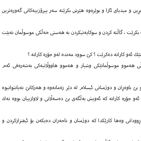
ڕین و میدیای ئازا و بوێرەوە هێرش بكرێتە سەر پیرۆزییەكانی گەورەترین
 بكرێت ، گاڵتە كردن و سوكایەتیكردن بە هەستی خەڵكی موسوڵمان نەبێت
ێك ئەو كارانە دەكرێت ؟ كێ‌ سوود مەندە لەو جۆرە كارانە ؟
ڵی هەموو موسوڵمانێكی وشیار و هەموو هاووڵاتیەكی بەشەرەفی ئەم
بێ باوەڕان و دوژمنانی ئیسلام لە دێر زەمانەوە و هەركاتێ‌ نەیانتوانیوە
ر ئەو جۆرە كارانە كە ئەویش بەڵگەی بێ‌ دەسەڵاتی و لاوازییان بووە نەك
وودانی وەها كارێكدا كە دوژمنان و ناحەزان دەیكەن بۆ ئیفتزازكردن و