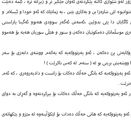
زۆر لەو شێوازی گاڵتە پێكردنەی ئەوان جێگیر تر و ژیرانە ترە ، ئێمە دەبێت
نتوانیوە لێی شارەزا بن و بەكاری بێنن ، بە زمانێك كە ئەو خودا و ئیسلام و
ئاگایان دا پێی بدوێین ،ئەمەش ئەگەر سوودی هەبوو ئەگینا پاراستنی
ەری موسڵمانان دەمكوتیان دەكەن و سنور و هێڵی سوریان هەیە بۆ هەموو
ووكایەتی پێ دەكەن ، ئەو پەرتووكەیە كە یەكەم ووشەی دابەزی بۆ سەر
ا ووشەیش بریتی بو لە ( ستەم لە كەس ناكرێت ) !
ئەو پەرتووكەیە كە بانگی خەڵك دەكات بۆ زانست و دادپەروەری ، كە ئەم
نرێت .
 ئەو پەرتووكەیە كە بانگی خەڵك دەكات بۆ بیركردنەوە و گەڕان بە دوای
ئەو پەرتووكەیە كە هانی خەڵك دەدات بۆ لێكۆڵینەوە لە مێژو و پێكهاتەی