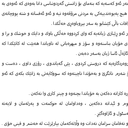
ر ئەو كەسەیە كە بنەمای بۆ زانستی گەردونناسی دانا بەوەی كە ئەوەی بە
 هیچ پەیوەندییەكی بە مردنی مرۆڤەوە نیە و ئەو ئەفسانە و شتە پووچانەی
فات باڵی كێشابو بە سەر بیروباوەڕی خەڵكدا .
ئەو ڕێبازی ژیانەیە كە وای كردووە خەڵكی باوك و دایك و خوشك و برا و
 خۆیان بناسنەوە و سۆز و میهرەبانی لە ناویاندا هەبێت لە كاتێكدا كە
اژەڵ ئاسا ژیان بەسەر دەبەن .
روەردگارەیە كە دروستی كردوی ، پێی گەیاندوی ، رۆزی داوی ، دەست و
ەرم ناتگرێ‌ و بەخۆتدا ناچیتەوە كە سووكایەتی بە زاتێك بكەی كە ئەو
كارانە دەكەن بە خۆیاندا بچنەوە و چیتر كاری وا نەكەن .
وم و ئیدانە دەكەین ، وەداوامان لە حوكمەت و پەرلەمان و لایەنە
سئول و ئاژاوەگێڕ .
ن و نەفامان سزامان نەدات وە وڵاتەكەمان بپارێزێت لە خەشم و قینی خۆی .