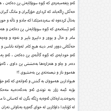
ئەو پێغەمبەرەی كە ئێوە سووكایەتی پێ دەكەن ، هە
خەڵكی ڕاگەیاند كە كرداری خۆرگیران و مانگ گیران
بەتاڵ كردەوە لە سەردەمێكدا كە جادو و تاڵە و خورا
ئەو ئیسلامەی كە ئێوە سووكایەتی پێ دەكەن و هەر 
مام و خاڵ و پوور و داپیرو باپیر و نەوە و وەچەی
خەڵكانی دوور لەم دینە هیچ كام لەوانە ناناسن و ئ
ئەو خودایەی كە ئێوە گاڵتەی پێ دەكەن ، ئەو پە
دەم و چاو و هەزارەها بەخششی پێ داوی ، ئاخۆ ش
هەموو ناز و نیعمەتەی پێ بەخشیوی ؟!
هیوادارین هەمووان بە گشتی و ئەوانەی كە ئەو جۆرە 
بۆیە ئێمە زۆر بە توندی ئەو بەدئەدەبیە مەحك
پەیوەندیدارەكان ئەوەیە ڕێگە بگرن لە كەسانی نا مە
لە كۆتایدا داوكارین لە خوای گەورە بەتاوانی نەزا