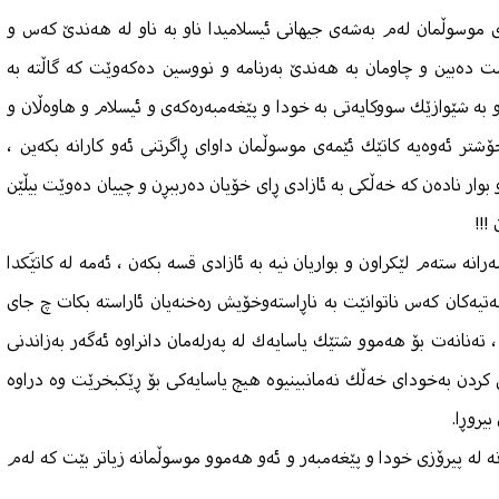
ی موسوڵمان لەم بەشەی جیهانی ئیسلامیدا ناو بە ناو لە هەندێ‌ كەس و
شت دەبین و چاومان بە هەندێ‌ بەرنامە و نووسین دەكەوێت كە گاڵتە بە
 بە شێوازێك سووكایەتی بە خودا و پێغەمبەرەكەی و ئیسلام و هاوەڵان و
شتر ئەوەیە كاتێك ئێمەی موسوڵمان داوای ڕاگرتنی ئەو كارانە بكەین ،
بوار نادەن كە خەڵكی بە ئازادی ڕای خۆیان دەرببڕن و چییان دەوێت بیڵێن
!!!
رانە ستەم لێكراون و بواریان نیە بە ئازادی قسە بكەن ، ئەمە لە كاتێَكدا
ەتیەكان كەس ناتوانێت بە ناڕاستەوخۆیش رەخنەیان ئاراستە بكات چ جای
، تەنانەت بۆ هەموو شتێك یاسایەك لە پەرلەمان دانراوە ئەگەر بەزاندنی
 كردن بەخودای خەڵك نەمانبینیوە هیچ یاسایەكی بۆ ڕێكبخرێت وە دراوە
یروڕا.
انە لە پیرۆزی خودا و پێغەمبەر و ئەو هەموو موسوڵمانە زیاتر بێت كە لەم