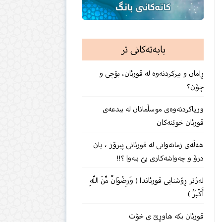
بابەتەکانی تر
ڕامان و بیركردنەوە لە قورئان، بۆچی و
چۆن؟
وریاكردنه‌وه‌ى موسڵمانان له‌ بیدعه‌ى
قورئان خوێنه‌كان
هەڵەی زمانەوانی لە قورئانی پیرۆز ، یان
درۆ و چەواشەكاری بێ‌ بنەوا ؟!!
لەژێر ڕۆشنایی قورئاندا ( وَرِضْوَانٌ مِّنَ اللّهِ
أَكْبَرُ )
قورئان بكه‌ هاوڕێ ی خۆت