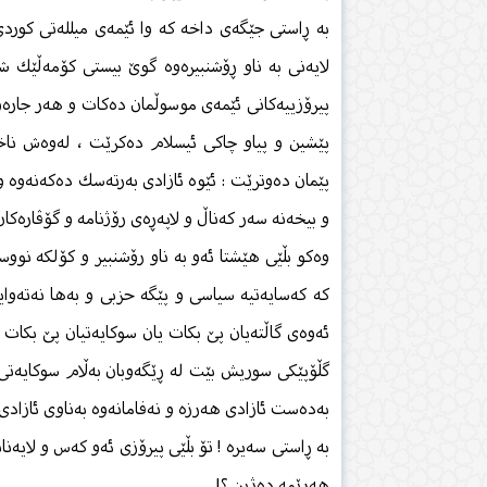
بە ڕاستی جێگەی داخە كە وا ئێمەی میللەتی كورد
لایەنی بە ناو ڕۆشنبیرەوە گوێ‌ بیستی كۆمەڵێك 
پیرۆزییەكانی ئێمەی موسوڵمان دەكات و هەر جارەو
پێشین و پیاو چاكی ئیسلام دەكرێت ، لەوەش ناخۆ
پێمان دەوترێت : ئێوە ئازادی بەرتەسك دەكەنەوە و 
و بیخەنە سەر كەناڵ و لاپەڕەی رۆژنامە و گۆڤارەكان 
وەكو بڵێی هێشتا ئەو بە ناو رۆشنبیر و كۆلكە نووسە
كە كەسایەتیە سیاسی و پێگە حزبی و بەها نەتەوای
ئەوەی گاڵتەیان پێ بكات یان سوكایەتیان پێ بكات 
گڵۆپێكی سوریش بێت لە ڕێگەوبان بەڵام سوكایەتی
بەدەست ئازادی هەرزە و نەفامانەوە بەناوی ئازادی ب
بە ڕاستی سەیرە ! تۆ بڵێی پیرۆزی ئەو كەس و لایەن
هەرێمە دەژین ؟!