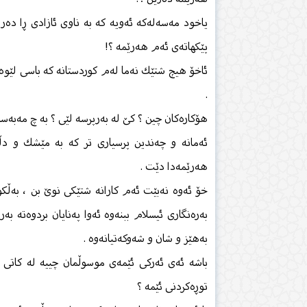
یاخود مەسەلەكە ئەویە كە بە ناوی ئازادی ڕا دەرب
پێكهاتەی ئەم هەرێمە ؟!
ئاخۆ هیچ شتێك نەما لەم كوردستانە كە باسی لێوە
.
هۆكارەكان چین ؟ كێ لە بەرپرسە لێی ؟ بە چ مەبەست
ئەمانە و چەندین پرسیاری تر كە بە مێشك و د
هەرێمەدا دێت .
خۆ ئەوە نەبێت ئەم كارانە شتێكی نوێ‌ بن ، بەڵكو 
بەرەنگاری ئیسلام ببنەوە ئەوا پەنایان بردوەتە بە
بەهێز و شان و شەوكەتیانەوە .
باشە ئەی ئەركی ئێمەی موسوڵمان چییە لە كاتی ڕ
توڕەكردنی ئێمە ؟