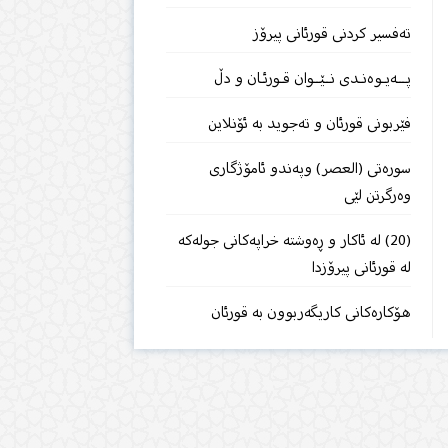
تەفسیر كردنی قورئانی پیرۆز
پـــەیـوەنـدی نــێــوان قـورئـان و دڵ
فێربونى قورئان و تەجوید بە ئۆنلاین
سورەتی (العصر) وپەندو ئامۆژگاری
وەرگرتن لێی
(20) لە ئاکار و ڕەوشتە خراپەکانی جولەکە
لە قورئانی پیرۆزدا
هۆكارەكانی كاریگەربوون بە قورئان