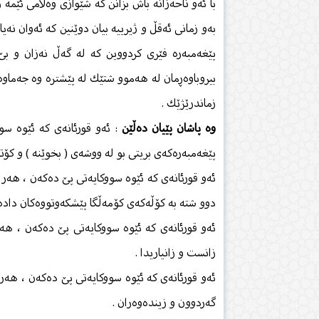
با ئەو ناحەزانە باش بزانن كە شێوازی وەڵامی ئێمە 
بەو زمانی ئەقڵ و ژیرییە بیان دوێنین كە ئەوان نەیا
پێغەمبەرە فێری كردووین كە لە گەڵ نەزان و بێ 
بیروباوەڕمان لە هەموو شتێك لە پێشترە وە جەماو
زماندرێژێك .
وە پاشان پێیان دەڵێن
: ئەو قورئانەی كە ئێوە س
پێغەمبەرەكەی بریتی بو لە ووشەی ( بخوێنە ) و كۆت
ئەو قورئانەی كە ئێوە سووكایەتی پێ دەكەن ، هەر 
دوو شتە بە كۆڵەكەی كۆمەڵگا پێشكەوتووەكان دادە
ئەو قورئانەی كە ئێوە سووكایەتی پێ دەكەن ، هەر
زانست و زانیاریدا .
ئەو قورئانەی كە ئێوە سووكایەتی پێ دەكەن ، هەر 
گەردوون و زیندەوەران .