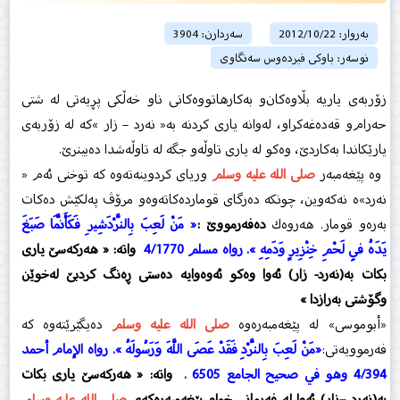
بەروار: 2012/10/22
سەردارن: 3904
نوسەر: باوکی فیردەوس سەنگاوی
زۆربەی یاریە بڵاوەكان‌و بەكارهاتووەكانی ناو خەڵكی پڕیەتی لە شتی
حەرام‌و ‏قەدەغەكراو، لەوانە یاری كردنە بە« نەرد – زار »كە لە زۆربەی
یارێكاندا بەكاردێ، ‏وەكو لە یاری تاوڵە‌و جگە لە تاوڵەشدا دەبینرێ‌.‏
‏ وە پێغەمبەر
صلى الله عليه وسلم
‏ وریای كردوینەتەوە كە توخنی ئەم «
نەرد»ە نەكەوین، چونكە ‏دەرگای قوماردەكاتەوە‌و مرۆڤ پەلكێش دەكات
بەرەو قومار. هەروەك
دەفەرمووێ :‏
‏‏« مَنْ لَعِبَ بِالنَّرْدَشِيرِ فَكَأَنَّمَا صَبَغَ
يَدَهُ فِي لَحْمِ خِنْزِيرٍ وَدَمِهِ ». رواه مسلم 4/1770‏
‏ واتە: « هەركەسێ یاری
بكات بە(نەرد- زار) ئەوا وەكو ئەوەوایە دەستی ڕەنگ ‏كردبێ لەخوێن
وگۆشتی بەرازدا »
«أبوموسی» لە پێغەمبەرەوە‏
صلى الله عليه وسلم
‏ دەیگێرێتەوە كە
فەرموویەتی:‏
‏‏«مَنْ لَعِبَ بِالنَّرْدِ فَقَدْ عَصَى اللَّهَ وَرَسُولَهُ ». رواه الإمام أحمد
4/394 وهو في صحيح الجامع 6505 ‏‏.‏
‏ واتە: « هەركەسێ یاری بكات
بە(نەرد –زار) ئەوا لە فەرمانی خواو ‏پێغەمبەرەكەی
صلى الله عليه وسلم