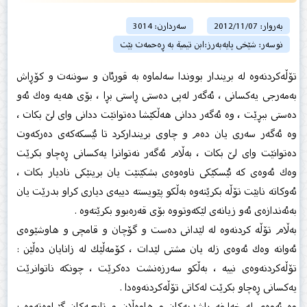
بەروار: 2012/11/07
سەردارن: 3014
نوسەر: شێخى پایەبەرز:ابن تیمية‌ بە ڕەحمەت بێت
تۆڵەكردنەوە لە بریندار بووندا سەلماوە بە قورئان و سوننەت و كۆڕاش
بەمەرجی یەكسانی ، ئەگەر لەپی ‏دەستی ڕاستی بڕا ، بۆی هەیە وەك ئەو
دەستی ببڕێت ، وە ئەگەر ددانی هەڵكێشا دەتوانێت ددانی وای لێ ‏بكات ،
وە ئەگەر سەری یان دەم و چاوی برینداركرد تا ئێسكەكەی دەركەوت
دەتوانێت وای لێ بكات ، بەڵام ‏ئەگەر نەتوانرا یەكسانی ڕەچاو بكرێت
وەك ئەوەی كە ئێسكێكی ناوەوەی بشكێنێت یان برینێكی نادیار بكات ‏،
ئەوكاتە نابێت تۆڵە بكرێتەوە بەڵكو پێویستە دییەی دیاری كراو بدرێت یان
بەئەندازەی ئەو زیانەی ‏لێكەوتووە بۆی قەرەبوو بكرێتەوە .‏
بەڵام تۆڵە كردنەوە لە لێدانی دەست و گۆچان و قامچی و هاوشێوەی
ئەوانە وەك ئەوەی زلە یان مشتی ‏لێدات ، كۆمەڵێك لە زانایان دەڵێن :
تۆڵەكردنەوەی نییە ، بەڵكو سەرزەنشت دەكرێت ، چونكە ناتوانرێت
‏یەكسانی ڕەچاو بكرێت لەكاتی تۆڵەكردنەوەدا .‏
وە ئەوەی لە خەلیفە ڕاشدیەكان و هاوەڵان و تابعیەكان گێڕاوەتەوە :