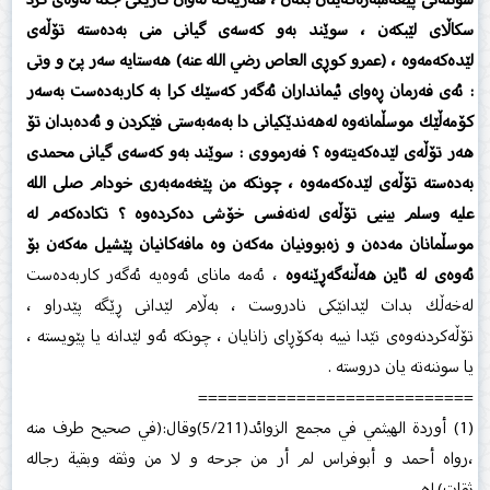
سكاڵای لێبكەن ، سوێند بەو ‏كەسەی گیانی منی بەدەستە تۆڵەی
لێدەكەمەوە ، (عمرو كوڕی العاص رضي الله عنه) هەستایە سەر پێ و وتی
: ئەی ‏فەرمان ڕەوای ئیمانداران ئەگەر كەسێك كرا بە كاربەدەست بەسەر
كۆمەڵێك موسڵمانەوە لەهەندێكیانی دا ‏بەمەبەستی فێكردن و ئەدەبدان تۆ
هەر تۆڵەی لێدەكەیتەوە ؟ فەرمووی : سوێند بەو كەسەی گیانی محمدی
‏بەدەستە تۆڵەی لێدەكەمەوە ، چونكە من پێغەمەبەری خودام ‏صلى الله
عليه وسلم‏ بینیی تۆڵەی لەنەفسی خۆشی دەكردەوە ؟ ‏تكادەكەم لە
موسڵمانان مەدەن و زەبوونیان مەكەن وە مافەكانیان پێشیل مەكەن بۆ
ئەوەی لە ئاین ‏هەڵنەگەڕێنەوە
، ئەمە مانای ئەوەیە ئەگەر كاربەدەست
لەخەڵك بدات لێدانێكی نادروست ، بەڵام لێدانی ڕێگە ‏پێدراو ،
تۆڵەكردنەوەی تێدا نییە بەكۆڕای زانایان ، چونكە ئەو لێدانە یا پێویستە ،
یا سوننەتە یان دروستە .‏
============================
(1) أوردة الهيثمي في مجمع الزوائد(5/211)وقال:(في صحيح طرف منه
،رواه أحمد و أبوفراس لم أر من جرحه و لا من وثقه وبقية رجاله
ثقات).اهـ