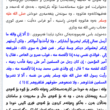
دەتوانرێت لەو جۆرە ستەمانەشدا ‏تۆڵە بكرێتەوە ، بەدەق لە ئەحمەد و
فەقیهەكانەوە هاتووە ، وە سوننەتی پێغەمبەری خوداش ‏
صلى الله عليه
وسلم‏
بەوە هاتووە ‏ئەوەش ڕاستییە ، أبو فراس دەڵێت : عمری كوڕی
خەتاب رضي الله عنه‏ وتاری ‏
دەخوێند باسی فەرموودەیەكی دەكرد تیایدا فەرمووی :
((
ألا إني والله ما
أرسل عمالي إليكم ليضربوا أبشاركم ، ولا ليأخذوا أموالكم ، ولكن أرسلهم
إليكم ليعلموكم دينكم وسنة نبيكم . فمن فعل به سوى ذلك : فليرفعه
إلي . فوالذي نفسي بيده إذا لأقصنه منه ، فوثب عمرو بن العاص ، فقال يا
أمير المؤمنين : إن كان رجل من المسلمين أمر على رعية فأدب رعيته ،
أئنك لتقصه منه ؟ قال : إي والذي نفس محمد بيده إذا لأقصنه منه ، وقد
رأيت رسول الله صلى الله عليه وسلم يقص من نفسه ، ألا لا تضربوا
المسلمين فتذلوهم ، ولا تمنعوهم حقوقهم فتكفروهم )) (1 ‏).‏
واتە : سوێند بە خودا من كاربەدەستەكانم ڕەوانە ناكەم بۆ ئێوە بۆ ئەوەی
لــــــە ڕومەتتان بدەن ، وە نە بۆ ‏ئەوەی ماڵ و سەروەت و سامانتان
بەتاڵان بەرن ، بەڵكو ڕەوانەم كردون بۆ ئەوەی فێری ئایینی خودا و
‏سوننەتی پێغەمبەرەكەیتان بكەن ، هەریەكە لەوان كارێكی جگە لەوەی كرد