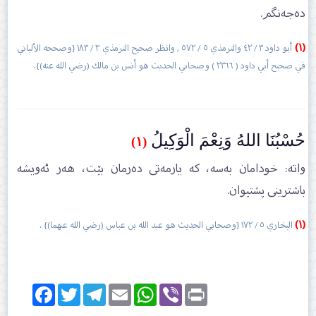
دەجەنگم.
(١)
أبو داود ٣ / ٤٢ والترمذي ٥ / ٥٧٢ , وانظر صحيح الترمذي ٣ / ١٨٣ {وصححه الألباني
في صحيح أبي داود ( ٢٣٦٦ ) وصحابي الحديث هو أنس بن مالك (رضي الله عنه)}.
حُسْبُنَا اللهُ وَنِعْمَ الْوَكِيلُ
(١)
واتە: خودامان بەسە، کە یارمەتی دەرمان بێت، ھەر ئەویشە
باشترینی پشتیوان.
(١)
البخاري ٥ / ١٧٢ {وصحابي الحديث هو عبد الله بن عباس (رضي الله عنهما)} .
Facebook
Twitter
Telegram
Email
WhatsApp
Viber
Print