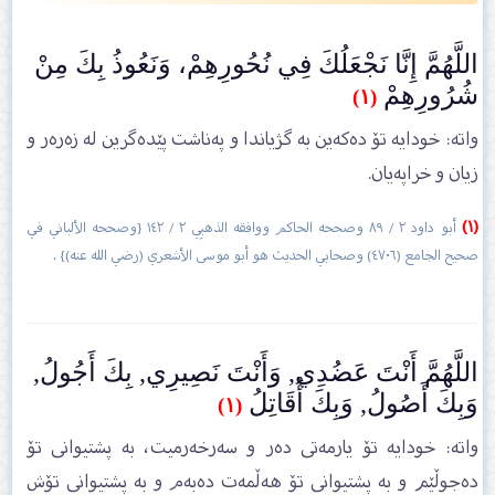
اللَّهُمَّ إِنَّا نَجْعَلُكَ فِي نُحُورِهِمْ، وَنَعُوذُ بِكَ مِنْ
شُرُورِهِمْ
(١)
واتە: خودایە تۆ دەکەین بە گژیاندا و پەناشت پێدەگرین لە زەرەر و
زیان و خراپەیان.
(١)
أبو داود ٢ / ٨٩ وصححه الحاكم ووافقه الذهبِي ٢ / ١٤٢ {وصححه الألباني في
صحيح الجامع (٤٧٠٦) وصحابي الحديث هو أبو موسى الأشعري (رضي الله عنه)} .
اللَّهُمَّ أَنْتَ عَضُدِي, وَأَنْتَ نَصِيرِي, بِكَ أَجُولُ,
وَبِكَ أَصُولُ, وَبِكَ أُقَاتِلُ
(١)
واتە: خودایە تۆ یارمەتی دەر و سەرخەرمیت، بە پشتیوانی تۆ
دەجوڵێم و بە پشتیوانی تۆ ھەڵمەت دەبەم و بە پشتیوانی تۆش