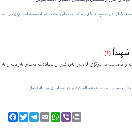
أخرجه أبو داود ٤ / ٤١ ، وانظر صحيح أبي داود ٢ / ٧٦٠ {وصححه الألباني في صحيح الترمذي ( ١٨٣٨ ) وصحابي الحديث هو أبو سعيد الخدري (رضي الله
 شَهِيداً
(١)
ت و تەمەنت بە درێژی لەسەر پەرستش و عیبادەت بەسەر بەریت و بە
Facebook
Twitter
Telegram
Email
WhatsApp
Viber
Print