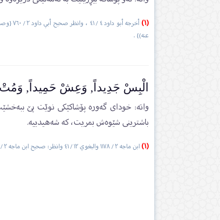
(١)
عنه)} .
الْبِسْ جَدِيداً, وَعِشْ حَمِيداً, وَمُتْ
واتە: خودای گەورە پۆشاکێکی نوێت پێ ببەخشێ
باشترینی شێوەش بمریت، کە شەھیدییە.
(١)
ابن ماجه ٢ / ١١٧٨ والبغوي ١٢ / ٤١ وانظر: صحيح ابن ماجه ٢ / ٢٧٥ {وصحابي الحديث هو عبد الله بن عمر بن الخطاب (رضي الله عنهما)}.