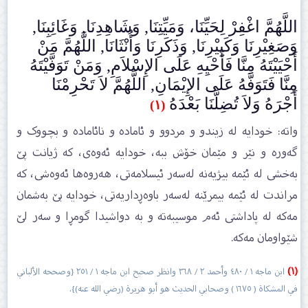
اللَّهُمَّ اغْفِرْ لِحَيِّنَا، وَمَيِّتِنَا, وَشَاهِدِنَا, وَغَائِبِنَا,
وَصَغِيْرِنَا وَكَبِيْرِنَا, وَذَكَرِنَا وَأُنْثَانَا, اللَّهُمَّ مَنْ
أَحْيَيْتَهُ مِنَّا فَأَحْيِهِ عَلَى الإِسْلاَمِ, وَمَنْ تَوَفَّيْتَهُ
مِنَّا فَتَوَفَّهُ عَلَى الإِيْمَانِ, اللَّهُمَّ لاَ تَحْرِمْنَا
أَجْرَهُ وَلاَ تُضِلَّنَا بَعْدَهُ
(١)
واتە: خودایە لە زیندو و مردوو و ئامادە و نائامادە و بچووک و
گەورە و نێر و مێمان خۆش ببە، خودایە ئەوەی، کە ژیانت پێ
بەخشی لە ئێمە بیژیەنە لەسەر ئیسلامەتی، ھەروەھا ئەوەشی، کە
مراندت لە ئێمە بیمرێنە لەسەر باوەڕداریەتی، خودایە بێ بەشمان
مەکە لە پاداشتی ئەم موسیبەتە و بە دواشیدا گومڕا و سەر لێ
شێواومان مەکە.
(١)
ابن ماجه ١ / ٤٨٠ وأحمد ٢ / ٣٦٨ وانظر صحيح ابن ماجه ١ / ٢٥١ {وصححه الألباني
في المشكاة ( ١٦٧٥ ) وصحابي الحديث هو أبو هريرة (رضي الله عنه)}.