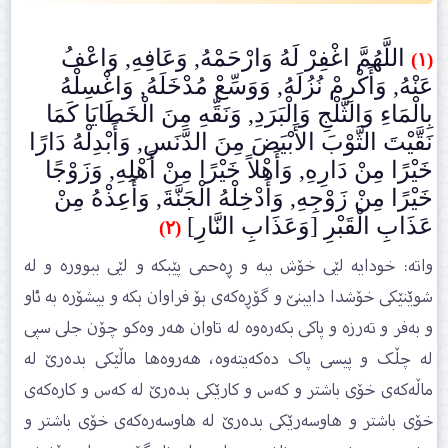
اللَّهُمَّ اغْفِرْ لَهُ وَارْحَمْهُ, وَعَافِهِ, وَاعْفُ
(١)
عَنْهُ, وَأَكْرِمْ نُزُلَهُ, وَوَسِّعْ مُدْخَلَهُ, وَاغْسِلْهُ
بِالْمَاءِ وَالثَّلْجِ وَالْبَرَدِ, وَنَقِّهِ مِنَ الْخَطَايَا كَمَا
نَقَّيْتَ الثَّوْبَ الأَبْيَضَ مِنَ الدَّنَسِ, وَأَبْدِلْهُ دَارًا
خَيْرًا مِنْ دَارِهِ, وَأَهْلاً خَيْرًا مِنْ أَهْلِهِ, وَزَوْجًا
خَيْرًا مِنْ زَوْجِهِ, وَأَدْخِلْهُ الْجَنَّةَ, وَأَعِذْهُ مِنْ
عَذَابِ الْقَبْرِ [وَعَذَابِ النَّارِ]
(٢)
واتە: خودایە لێی خۆش ببە و ڕەحمی پێبکە و لێی ببوورە و لە
شوێنێکی خۆشدا دایبنێ و گۆڕەکەی بۆ فراوان بکە و بیشۆرە بە ئاو
و بەفر و تەرزە و پاکی بکەرەوە لە تاوان ھەر وەکو چۆن جلی سپی
لە چڵک و پیسی پاک دەکەیتەوە، ھەروەھا ماڵێکی بدەرێ لە
ماڵەکەی خۆی باشتر و کەس و کارێکی بدەرێ لە کەس و کارەکەی
خۆی باشتر و ھاوسەرێکی بدەرێ لە ھاوسەرەکەی خۆی باشتر و