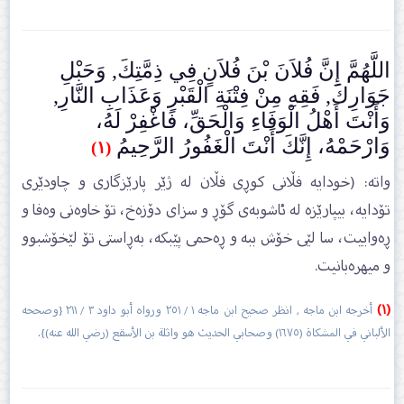
اللَّهُمَّ إِنَّ فُلاَنَ بْنَ فُلاَنٍ فِي ذِمَّتِكَ, وَحَبْلِ
جَوَارِكَ, فَقِهِ مِنْ فِتْنَةِ الْقَبْرِ وَعَذَابِ النَّارِ,
وَأَنْتَ أَهْلُ الْوَفَاءِ وَالْحَقِّ، فَاغْفِرْ لَهُ،
وَارْحَمْهُ، إِنَّكَ أَنْتَ الْغَفُورُ الرَّحِيمُ
(١)
واتە: (خودایە فڵانی کوڕی فڵان لە ژێر پارێزگاری و چاودێری
تۆدایە، بیپارێزە لە ئاشوبەی گۆڕ و سزای دۆزەخ، تۆ خاوەنی وەفا و
ڕەواییت، سا لێی خۆش ببە و ڕەحمی پێبکە، بەڕاستی تۆ لێخۆشبوو
و میھرەبانیت.
(١)
أخرجه ابن ماجه , انظر صحيح ابن ماجه ١ / ٢٥١ ورواه أبو داود ٣ / ٢١١ {وصححه
الألباني في المشكاة (١٦٧٥) وصحابي الحديث هو واثلة بن الأسقع (رضي الله عنه)}.