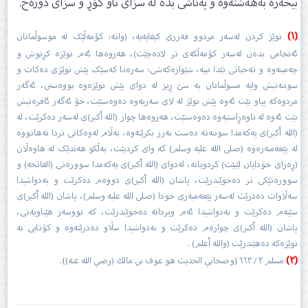
بیخەرە بەھەشتەوە و پەناشی بدە لە سزای ناو گۆڕ و سزای دۆزەخ.
(١)
نوێژ کردن لەسەر مردوو فەرزی کیفایەیە، (واتە: کۆمەڵێک لە موسوڵمانان
ئەنجامی بدەن لەسەر کۆمەڵکەی تر لادەچێت)، ھەروەھا ئەم نوێژە کڕنوش و
چەمینەوە و تەحیاتی تێدا نییە، شێوازەکەشی: سەرەتا کەسێک پێش نوێژی دەکات و
سوننەتیش وایە مسوڵمانان بە سێ ڕیز لە دوای پێش نوێژەوە بووەستن، ئەگەر
مردوەکە پیاو بێت ئەوە پێش نوێژ لە لای سەریەوە دەوەستێت، خۆ ئەگەر ئافرەتیش
بێت ئەوە لە ناوەڕاستیەوە دەوەستێت، ھەروەھا چوار (الله أكبر)ی لەسەر دەکرێت، لە
(الله أكبر)ی یەکەمدا سوننەتە دەست بەرز بکرێتەوە، بەڵام لەوەکانی تردا نەھاتووە
لە پێغەمبەرەوە (صلى الله عليە وسلم) کە وای کردبێت، بەڵکو ھەندێک لە ھاوەڵان
(ڕەزای خودایان لێبێت) کردویانە، لەدوای (الله أكبر)ی یەکەمدا سوورەتی (الفاتحە) و
سوورەتێکی تر دەخوێندرێت، پاشان (الله أكبر)ی دووەم دەکرێت و بەدواشیدا
سەڵاوات دەدرێت لەسەر پێغەمبەری خودا (صلى الله عليە وسلم)، پاشان (الله أكبر)ی
سێیەم دەکرێت و بەدواشیدا ئەم ویردانە دەخوێندرێت، کە نووسەر ھێناویەتی،
پاشان (الله أكبر)ی چوارەم دەکرێت و بەدواشیدا سڵاو دەدرێتەوە و کۆتایی بە
نوێژەکە دەھێندرێت (والله أعلم) .
(٢)
مسلم ٢ / ٦٦٣ {وصحابي الحديث هو عوف بن مالك (رضي الله عنه)}.