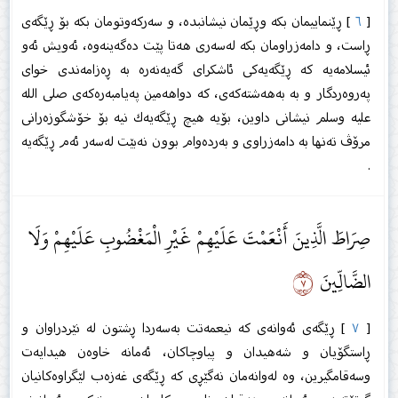
[
٦
] ڕێنماییمان بكە وڕێمان نیشانبدە، و سەركەوتومان بكە بۆ ڕێگەی
ڕاست، و دامەزراومان بكە لەسەری هەتا پێت دەگەینەوە، ئەویش ئەو
ئیسلامەیە كە ڕێگەیەكی ئاشكرای گەیەنەرە بە ڕەزامەندی خوای
پەروەردگار و بە بەهەشتەكەی، كە دواهەمین پەیامبەرەكەی صلى الله
عليه وسلم نیشانی داوین، بۆیە هیچ ڕێگەیەك نیە بۆ خۆشگوزەرانی
مرۆڤ تەنها بە دامەزراوی و بەردەوام بوون نەبێت لەسەر ئەم ڕێگەیە
.
صِرَاطَ الَّذِينَ أَنْعَمْتَ عَلَيْهِمْ غَيْرِ الْمَغْضُوبِ عَلَيْهِمْ وَلَا
٧
الضَّالِّينَ
[
٧
] ڕێگەی ئەوانەی كە نیعمەتت بەسەردا ڕشتون لە نێردراوان و
ڕاستگۆیان و شەهیدان و پیاوچاكان، ئەمانە خاوەن هیدایەت
وسەقامگیرین، وە لەوانەمان نەگێڕی كە ڕێگەی غەزەب لێگراوەكانیان