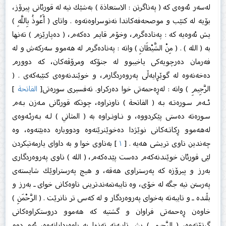
لەسەر ئەوەی كە ( پەناگرتن : الاستعاذة ) بەشێك نیە لە قورئانی پیرۆز،
بۆیە لە كتێب و موصحەفەكاندا نەنوسراوەتەوە . واتای ( أَعُوذُ بِاللَّهِ )
یش ئەوەیە كە : پەنادەگرم، وخۆم قایم دەكەم، ( دەپارێزم ) تەنها
بە ( الله ) . ( مِنْ الشَّيْطَانِ ) واتە : پەنادەگرم لە هەموو سەركەش و لە
فەرمان دەرچویەكی یاخیبوو لە جنۆكە ومرۆڤەكان، كە دوورم
دەخەنەوە لە گوێڕایەڵی پەروەردگارم، و خوێندنەوەی كتێبەكەی . (
الرَّجِيمِ ) واتە : لەڕەحمەتی خوا دەركراو. تەفسیری سورەتی[
الفاتحة
]
ئــەم سـورەتـە بـە ( الفاتحة ) ناونراوە، چونكە قورئانی مـەزن بـەم
سـورەتە دەستی پێكردووە، و نـاونـراوە بە ( المثاني ) لـە بـەرئـەوەی
لەهەموو ڕكاتـەكانی نوێژدا دەخوێنرێتەوە ودووبارە دەبێتەوە، وە
چەندین ناوی تریشی هەیە . [
١
] بەناوی خوا و بە داوای یارمەتیكردن
لێی قورئان خوێندنەكەم دەست پێدەكەم، ( الله ) ناوی پەروەردگاری
بەرز و پیرۆزە كە پەرستراوی هەقە، و هیچ پەرستراوێك شایستەی
پەرستن نیە جگە لە خۆی، وە تایبەتمەندترینی ناوەكانی خوای ـ بەرز و
بڵندە ـ و تایبەتە بەخوای پەروەردگار و لە كەسی تر نانرێت . ( الرَّحْمَنِ )
خاوەن ڕەحمەتی فراوان و گشتیە كە هەموو دروستكراوەكانی
گرتۆتەوە، ( الرَّحِيمِ ) یش تایبەتە تەنها بە باوەڕدارانەوە، ئەو دوو