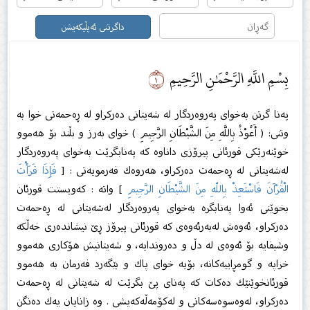
داگرتنی ئەپڵیکەیشن
١
بِسْمِ اللَّهِ الرَّحْمَٰنِ الرَّحِيمِ
پەنا گرتن بەخوای پەروەردگار لە شەیتانی دەرکراو لە ڕەحمەتی خوا بە
وتنی: ( أَعُوْذُ بِاللَّهِ مِنَ الشَّيْطَانِ الرَّجِيمِ ) خوای بەرز و بڵند بۆ هەموو
خوێنەرێكی قورئانی پیرۆزی داناوە كە پەنابگرێت بەخوای پەروەردگار
لەشەیتانی لە ڕەحمەت دەركراو، هەروەك فەرمویەتی : [
فَإِذَا قَرَأْتَ
الْقُرْآنَ فَاسْتَعِذْ بِاللّهِ مِنَ الشَّيْطَانِ الرَّجِيمِ
] واتە : كەویستت قورئان
بخوێنی ئەوا پەنابگرە بەخوای پەروەردگار لەشەیتانی لە ڕەحمەت
دەركراو، ئەوەش لەبەرئەوەی كە قورئانی پیرۆز ڕێ نیشاندەری خەڵكە
وشیفایە بۆ ئەوەی لە دڵ و دەروندایە، و شەیتانیش هۆكاری هەموو
خراپە و گومڕاییەكانە، بۆیە خوای پاك و بێگەرد فەرمان بە هەموو
قورئانخوێنێك دەكات كە پەنای پێ بگرێت لە شەیتانی لە ڕەحمەت
دەركراو، لەوەسوەسەكانی و لەكۆمەڵەكەیشی . وە زانایان یەك دەنگن