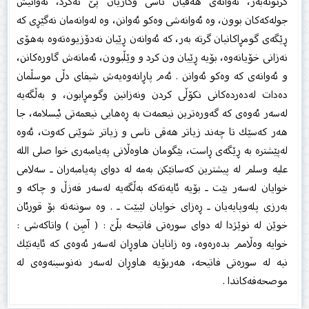
گرتۆتەبەر، ئەوانەی هەقیان ناسی وكاریان پێ نەكرد، ئەوانیش
جولەكەكان بوون، وە ئەوانەشی وەكو ئەوانن، وە لەوانەمان نەگێڕی كە
ڕێگەی گومڕاكانیان گرتە بەر، كە ئەوانەن ڕێیان نەدۆزیوەتەوە بەهۆی
نەزانی خۆیانەوە، بۆیە ڕێیان ون كرد و وێڵبوون، ئەمانەش گاورەكانن،
و ئەوانەی كە وەكو ئەوانن . ئەم پاڕانەوەیەش شیفای دڵی موسڵمان
دەدات لەدەردەكانی نكۆڵی كردن ونەزانین وگومڕابون، و بەڵگەیە
لەسەر ئەوەی كە گەورەترین نیعمەت بە ڕەهایی نیعمەتی ئیسلامە، جا
هەر كەسێك تا چەند زیاتر هەقی ناسی و زیاتر شوێنی كەوت، ئەوە
لەپێشترە بە ڕێگەی ڕاست، بێگومان هاوەڵانی پەیامبەری خوا صلى الله
عليه وسلم لە پیشترین كەسانێكن بەمە لە دوای پەیامبەران ـ سەلامی
خوایان لەسەر بێت ـ بۆیە ئایەتەكە بەڵگەیە لەسەر فەزڵ و چاكە و
بەرزی پلەوپایەیان ـ ڕەزای خوایان لێبێت ـ . وە سوننەتە بۆ قورئان
خوێن لە نوێژدا لە دوای سورەتی فاتیحە بڵێ : ( آمِين ) واتاكەشی :
خوایە وەڵامم بدەرەوە، وە زانایان هاوڕان لەسەر ئەوەی كە ئایەتێك
نیە لە سورەتی فاتیحە، هەربۆیە هاوڕان لەسەر نەنوسینەوەی لە
موصحەفەكاندا .