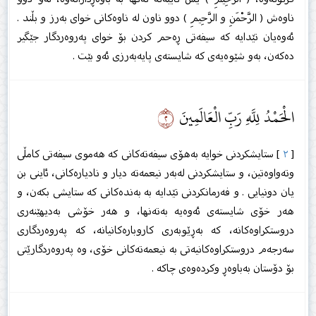
ناوەش ( الرَّحْمَنِ و الرَّحِيمِ ) دوو ناون لە ناوەكانی خوای بەرز و بڵند .
ئەوەیان تێدایە كە سیفەتی ڕەحم كردن بۆ خوای پەروەردگار جێگیر
دەكەن، بەو شێوەیەی كە شایستەی پایەبەرزی ئەو بێت .
٢
الْحَمْدُ لِلَّهِ رَبِّ الْعَالَمِينَ
[
٢
] ستایشكردنی خوایە بەهۆی سیفەتەكانی كە هەموی سیفەتی كامڵی
وتەواوەتین، و ستایشكردنی لەبەر نیعمەتە دیار و نادیارەكانی، ئاینی بن
یان دونیایی . و فەرمانكردنی تێدایە بە بەندەكانی كە ستایشی بكەن، و
هەر خۆی شایستەی ئەوەیە بەتەنها، و هەر خۆشی بەدیهێنەری
دروستكراوەكانە، كە بەڕێوبەری كاروبارەكانیانە، كە پەروەردگاری
سەرجەم دروستكراوەكانیەتی بە نیعمەتەكانی خۆی، وە پەروەردگارێتی
بۆ دۆستان بەباوەڕ وكردەوەی چاكە .