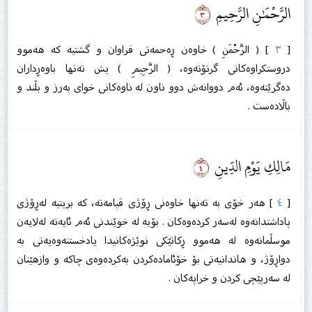
٣
الرَّحْمَٰنِ الرَّحِيمِ
[
٣
] ( الرَّحْمَنِ ) خاوەن ڕەحمەتی فراوان و گشتیە كە هەموو
دروستكراوەكانی گرتۆتەوە، ( الرَّحِيمِ ) یش تەنها باوەڕداران
دەگرێتەوە، ئەم دووانەش دوو ناون لە ناوەكانی خوای بەرز و بڵند و
باڵادەست .
٤
مَالِكِ يَوْمِ الدِّينِ
[
٤
] هەر خۆی بە تەنها خاوەنی ڕۆژی قیامەتە، كە بریتیە لەڕۆژی
پاداشتدانەوە لەسەر كردەوەكان . بۆیە لە خوێندنی ئەم ئایەتە لەلایەن
موسڵمانەوە لە هەموو ڕكاتێكی نوێژەكانیدا یادخستنەوەیەتی بە
دواڕۆژ، و هاندانیەتی بۆ خۆئامادەكردن بەكردەوەی چاكە و وازهێنان
لە سەرپێچی كردن و خراپەكان .