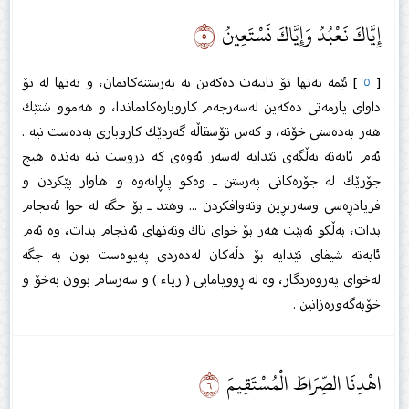
٥
إِيَّاكَ نَعْبُدُ وَإِيَّاكَ نَسْتَعِينُ
[
٥
] ئێمە تەنها تۆ تایبەت دەكەین بە پەرستنەكانمان، و تەنها لە تۆ
داوای یارمەتی دەكەین لەسەرجەم كاروبارەكانماندا، و هەموو شتێك
هەر بەدەستی خۆتە، و كەس تۆسقاڵە گەردێك كاروباری بەدەست نیە .
ئەم ئایەتە بەڵگەی تێدایە لەسەر ئەوەی كە دروست نیە بەندە هیچ
جۆرێك لە جۆرەكانی پەرستن ـ وەكو پاڕانەوە و هاوار پێكردن و
فریادڕەسی وسەربڕین وتەوافكردن ... وهتد ـ بۆ جگە لە خوا ئەنجام
بدات، بەڵكو ئەبێت هەر بۆ خوای تاك وتەنهای ئەنجام بدات، وە ئەم
ئایەتە شیفای تێدایە بۆ دڵەكان لەدەردی پەیوەست بون بە جگە
لەخوای پەروەردگار، وە لە ڕووپامایی ( رياء ) و سەرسام بوون بەخۆ و
خۆبەگەورەزانین .
٦
اهْدِنَا الصِّرَاطَ الْمُسْتَقِيمَ